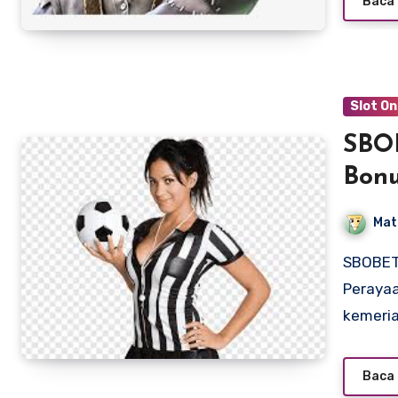
Baca 
Slot On
SBOB
Bonu
Mat
SBOBET Spesial Imlek dengan Bonus Deposit Berlipat
Perayaa
kemeri
Baca 