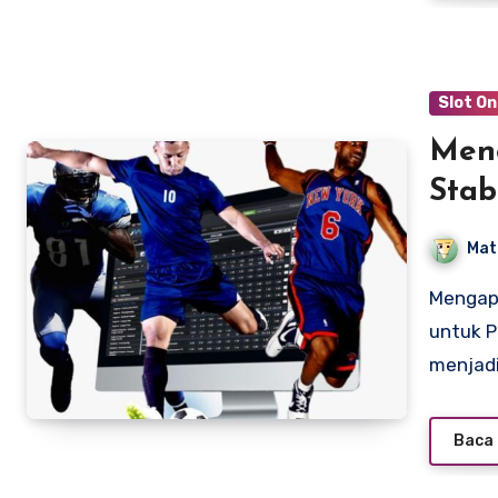
Slot On
Meng
Stab
untu
Mat
Mengapa Taruhan ‘1×2’ Lebih Stabil Dibandingkan Handicap
untuk P
menjad
Baca 