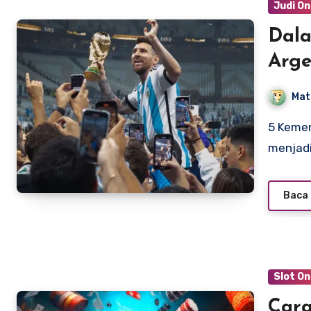
Judi On
Dal
Arge
Mat
5 Kemenangan Argentina di panggung FIFA World Cup 2022
menjadi
Baca 
Slot On
Cara