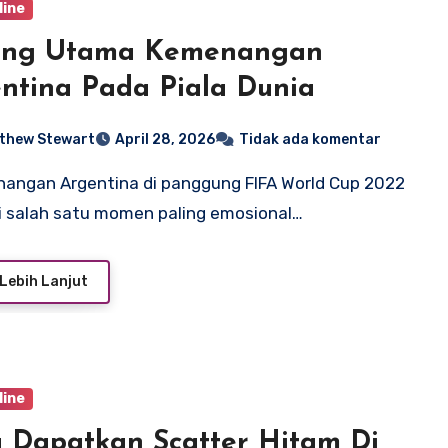
line
ang Utama Kemenangan
ntina Pada Piala Dunia
thew Stewart
April 28, 2026
Tidak ada komentar
 salah satu momen paling emosional…
Lebih Lanjut
line
 Dapatkan Scatter Hitam Di