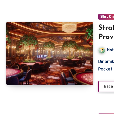
Slot On
Stra
Prov
Mat
Dinamika industri hiburan slot online virtual menempatkan
Pocket 
Baca 